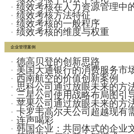
·
绩效考核在人力资源管理中
·
绩效考核方法特征
·
绩效考核的一般程序
·
绩效考核的维度与权重
企业管理案例
·
德高贝登的创新思路
·
美国大通银行的消费服务市
·
西南航空的价值创新案例
·
思科公司通过放眼未来的方
·
三星公司使用战略布局图引
·
苹果公司通过放眼未来的方
·
卡罗韦高尔夫公司超越现有
·
连声喝彩
·
韩国企业：共同体式的企业