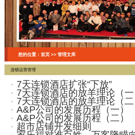
您的位置：
首页
>> 管理文库
连锁运营管理
·
7天连锁酒店扩张“下放”
·
7天连锁酒店的放羊理论（一
·
7天连锁酒店的放羊理论（二
·
A&P公司的发展历程（一）
·
A&P公司的发展历程（二）
·
超市店铺开发细则
·
家乐福对准百姓，万客隆瞄