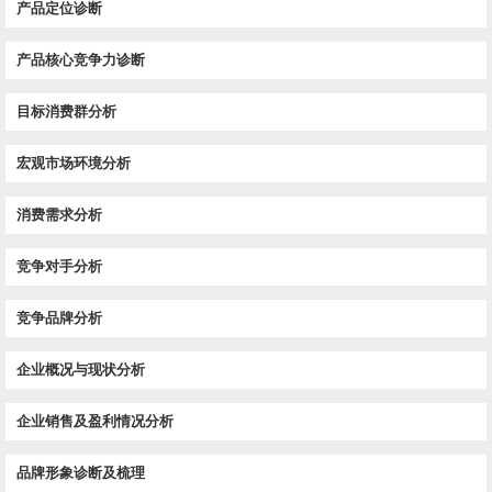
产品定位诊断
产品核心竞争力诊断
目标消费群分析
宏观市场环境分析
消费需求分析
竞争对手分析
竞争品牌分析
企业概况与现状分析
企业销售及盈利情况分析
品牌形象诊断及梳理